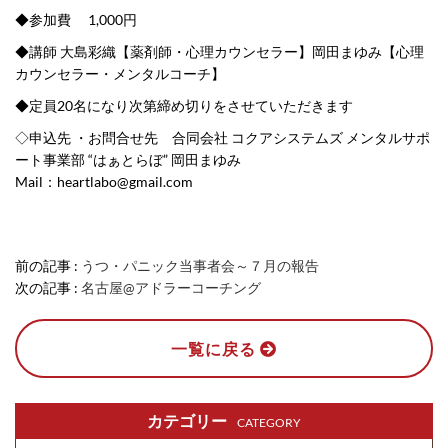
◆参加費 1,000円
◆講師 大島彩織【薬剤師・心理カウンセラー】岡田まゆみ【心理
カウンセラー・メンタルコーチ】
◆定員20名になり次第締め切りをさせていただきます
◇申込先 ・お問合せ先 合同会社 コクアシステムズ メンタルサポ
ート事業部 “はぁとらぼ” 岡田まゆみ
Mail：heartlabo@gmail.com
前の記事 :
うつ・パニック当事者会～７月の報告
次の記事 :
名古屋@アドラーコーチング
一覧に戻る
カテゴリー
CATEGORY