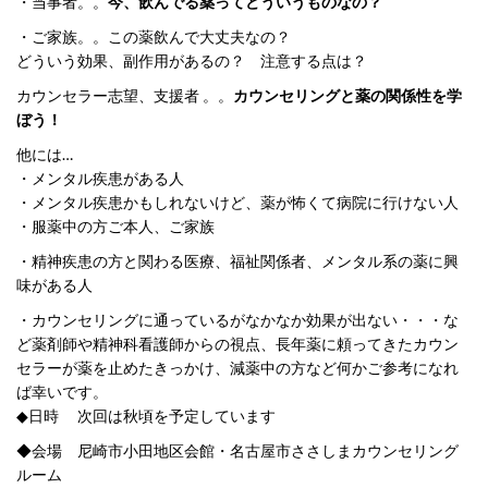
・当事者。。
今、飲んでる薬ってどういうものなの？
・ご家族。。この薬飲んで大丈夫なの？
どういう効果、副作用があるの？ 注意する点は？
カウンセラー志望、支援者 。。
カウンセリングと薬の関係性を学
ぼう！
他には…
・メンタル疾患がある人
・メンタル疾患かもしれないけど、薬が怖くて病院に行けない人
・服薬中の方ご本人、ご家族
・精神疾患の方と関わる医療、福祉関係者、メンタル系の薬に興
味がある人
・カウンセリングに通っているがなかなか効果が出ない・・・な
ど薬剤師や精神科看護師からの視点、長年薬に頼ってきたカウン
セラーが薬を止めたきっかけ、減薬中の方など何かご参考になれ
ば幸いです。
◆日時 次回は秋頃を予定しています
◆会場 尼崎市小田地区会館・名古屋市ささしまカウンセリング
ルーム