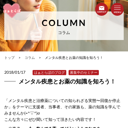
COLUMN
コラム
トップ
コラム
メンタル疾患とお薬の知識を知ろう！
2018/01/17
はぁとらぼのブログ
募集中のセミナー
メンタル疾患とお薬の知識を知ろう！
「メンタル疾患と治療薬についての知られざる実態〜回復か停止
か」をテーマに支援者、当事者、その家族も、薬の知識を学んで
みませんか(=^▽^)σ
こんな方々にぜひ聞いて知って頂きたい内容です！