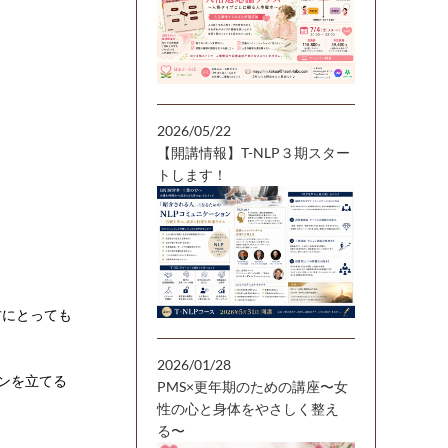
2026/05/22
【開講情報】T-NLP３期スター
トします！
方にとっても
2026/01/28
ンを立てる
PMS×更年期のための講座〜女
性の心と身体をやさしく整え
る〜