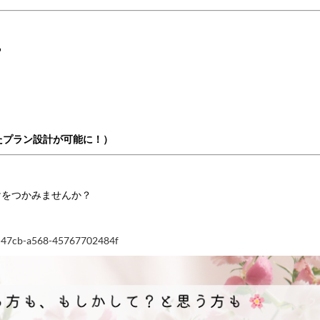
る
たプラン設計が可能に！）
けをつかみませんか？
0e-47cb-a568-45767702484f