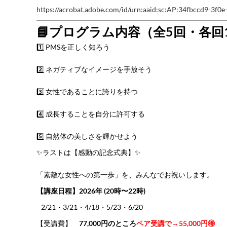
https://acrobat.adobe.com/id/urn:aaid:sc:AP:34fbccd9-3f
📘プログラム内容（全5回・各回
1️⃣ PMSを正しく知ろう
2️⃣ ネガティブなイメージを手放そう
3️⃣ 女性であることに誇りを持つ
4️⃣ 成長することを自分に許可する
5️⃣ 自然体の美しさを輝かせよう
✨ラストは【感動の記念式典】✨
「素敵な女性への第一歩」を、みんなでお祝いします。
【講座日程】2026年 (20時〜22時)
2/21・3/21・4/18・5/23・6/20
【受講費】
77,000円のところ
ペア受講で→55,000円🉐